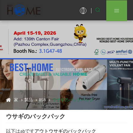


家
製品
BSB
ウサギのバックパック
ウサギのバックパック
以下はabです
アウト
ウサギのバックパック