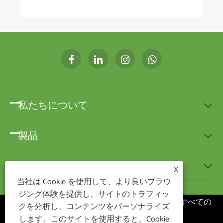
私たちについて

製品

ニュース

X
当社は Cookie を使用して、より良いブラウ
ジング体験を提供し、サイトのトラフィッ
著作権 ©2020 寧波 BEST-HOME 輸出入有限公司すべての
クを分析し、コンテンツをパーソナライズ
権利予約
します。このサイトを使用すると、Cookie