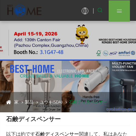


家
製品
ユウキ(SDA)
石鹸ディスペンサー
石鹸ディスペンサー
以下は約です
関連して、私はあなた
石鹸ディスペンサー