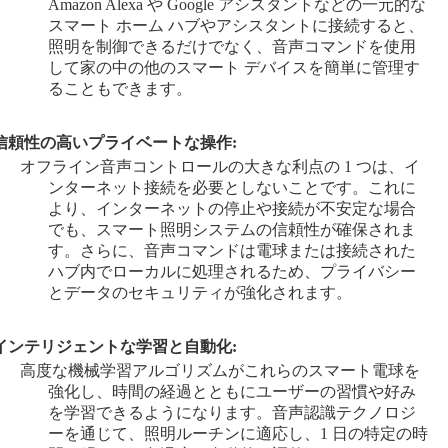
Amazon Alexa や Google アシスタントなどの一元的な
スマート ホーム ハブやアシスタントに接続すると、
照明を制御できるだけでなく、音声コマンドを使用
して家の中の他のスマート デバイスを簡単に管理す
ることもできます。
信頼性の高いプライベートな操作:
オフライン音声コントロールの大きな利点の 1 つは、イ
ンターネット接続を必要としないことです。これに
より、インターネットの停止や接続が不安定な場合
でも、スマート照明システムの信頼性が確保されま
す。さらに、音声コマンドは電球または接続された
ハブ内でローカルに処理されるため、プライバシー
とデータのセキュリティが強化されます。
インテリジェントな学習と自動化:
高度な機械学習アルゴリズムがこれらのスマート電球を
強化し、時間の経過とともにユーザーの習慣や好み
を学習できるようになります。音声認識テクノロジ
ーを通じて、照明ルーチンに適応し、1 日の特定の時