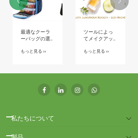


初心者に必要
LED 照明はあ
なすべてのワ
なたの家庭や
インツールセ
ビジネスをど
もっと見る >>
もっと見る >>
ット
のように変え
ることができ
ますか?
私たちについて

製品
