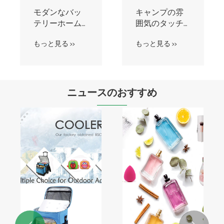
WIFI Bluetooth
ワイヤレス音
音声コントロ
声コントロー
ール スマート
ル WIFI スマー
もっと見る >>
もっと見る >>
電球
ト電球ソケッ
ト
ニュースのおすすめ