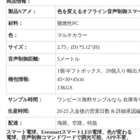
商品情報：
製品
N
アメ：
色を変えるオフライン音声制御スマ
材料：
難燃性PC
色：
マルチカラー
サイズ：
2.75
」
(D) *
5.12
"
(H)
音声制御距離:
5メートル
1
個
/ギフトボックス、20個入り/
輸出
梱包情報:
45×30×45cm
13
KGS
サンプル時間：
ワンピース無料サンプルなら
在庫有
生産時間
:
20-25
入金後の営業日数
&
詳細承認
配達：
海路、空路、特急
スマート電球、EeesmartスマートLED電球、色が変わる
電球、音声制御コマンドワードで調光可能、APP不要、