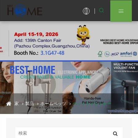


家
製品
ホームペッツ
ペットトイレトレー