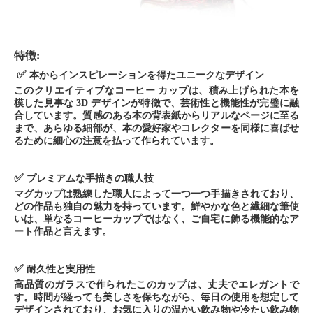
特徴:
✅
本からインスピレーションを得たユニークなデザイン
このクリエイティブなコーヒー カップは、積み上げられた本を
模した見事な 3D デザインが特徴で、芸術性と機能性が完璧に融
合しています。質感のある本の背表紙からリアルなページに至る
まで、あらゆる細部が、本の愛好家やコレクターを同様に喜ばせ
るために細心の注意を払って作られています。
✅
プレミアムな手描きの職人技
マグカップは熟練した職人によって一つ一つ手描きされており、
どの作品も独自の魅力を持っています。鮮やかな色と繊細な筆使
いは、単なるコーヒーカップではなく、ご自宅に飾る機能的なア
ート作品と言えます。
✅
耐久性と実用性
高品質のガラスで作られたこのカップは、丈夫でエレガントで
す。時間が経っても美しさを保ちながら、毎日の使用を想定して
デザインされており、お気に入りの温かい飲み物や冷たい飲み物