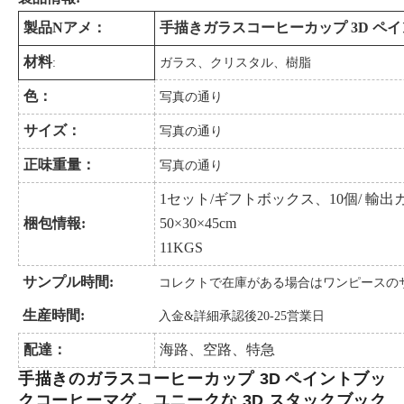
製品
N
アメ：
手描きガラスコーヒーカップ 3D ペ
材料
:
ガラス、クリスタル、樹脂
色：
写真の通り
サイズ：
写真の通り
正味重量：
写真の通り
1
セット/ギフトボックス、10個/
輸出
梱包情報:
50×30×45cm
11
KGS
サンプル時間:
コレクトで在庫がある場合はワンピースの
生産時間
:
入金&詳細承認後20-25営業日
配達：
海路、空路、特急
手描きのガラスコーヒーカップ 3D ペイントブッ
クコーヒーマグ。ユニークな 3D スタックブック