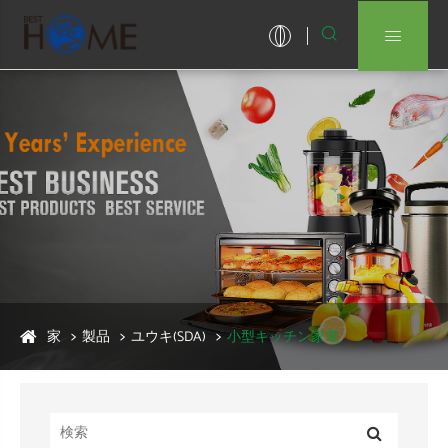


家
製品
ユウキ(SDA)
小型キッチン家電