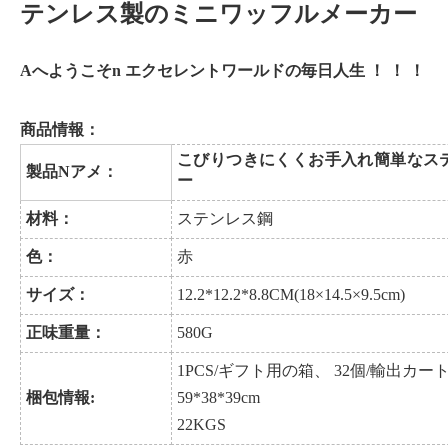
テンレス製のミニワッフルメーカー
Aへようこそ
n エクセレントワールド
の
毎日
人生 ！ ！ ！
商品情報：
こびりつきにくくお手入れ簡単なス
製品
N
アメ：
ー
材料：
ステンレス鋼
色：
赤
サイズ：
12.2*12.2*8.8
CM
(
18×14.5×9.5cm
)
正味重量：
580
G
1
PCS
/
ギフト用の箱、
32
個/
輸出カー
梱包情報:
59*38*39
cm
22
KGS