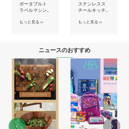
自動シャット
防水屋外電撃
オフ電気コー
殺虫ランプバ
ヒーマグカッ
グザッパー
もっと見る >>
もっと見る >>
プウォーマー
デスク用
ニュースのおすすめ

