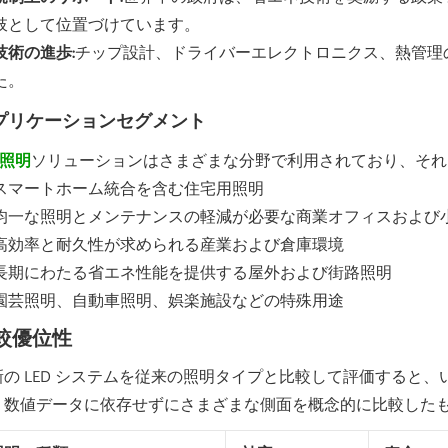
肢として位置づけています。
技術の進歩:
チップ設計、ドライバーエレクトロニクス、熱管理
た。
プリケーションセグメント
D照明
ソリューションはさまざまな分野で利用されており、それ
スマートホーム統合を含む住宅用照明
均一な照明とメンテナンスの軽減が必要な商業オフィスおよび
高効率と耐久性が求められる産業および倉庫環境
長期にわたる省エネ性能を提供する屋外および街路照明
園芸照明、自動車照明、娯楽施設などの特殊用途
較優位性
新の LED システムを従来の照明タイプと比較して評価すると
、数値データに依存せずにさまざまな側面を概念的に比較した