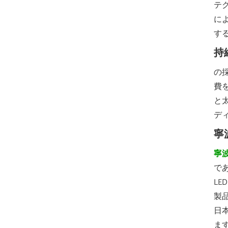
テ
に
す
持
の
費
と
デ
寧
寧
で
L
製
日
ま