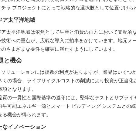
クチャ プロジェクトにとって戦略的な選択肢として位置づけら
ジア太平洋地域
ジア太平洋地域は依然として生産と消費の両方において支配的
い技術への重点が、広範な導入に拍車をかけています。地元メ
途のさまざまな要件を確実に満たすようにしています。
題と機会
ED ソリューションには複数の利点がありますが、業界はいく
多くの場合、ライフサイクルコストの削減により投資が正当化
事項となります。
品質の一貫性と国際基準の遵守には、堅牢なテストとサプライ
再生可能エネルギー源とスマート ビルディング システムとの
せる機会が得られます。
たなイノベーション