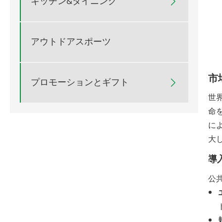
キッチン&ダイニング

アウトドアスポーツ
市
プロモーションとギフト

世
命
に
大
導
公