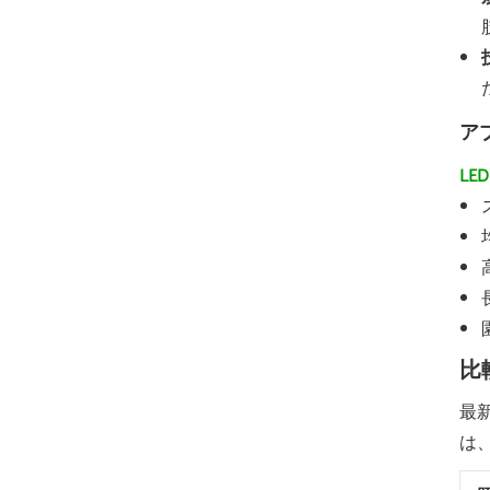
ア
LE
比
最
は