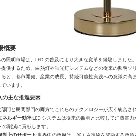
場概要
界の照明市場は、LED の普及により大きな変革を経験しました。
を提供するため、白熱灯や蛍光灯システムなどの従来の照明ソ
よると、都市開発、産業の成長、持続可能性実践への意識の高
しています。
入の主な推進要因
共部門と民間部門の両方でこれらのテクノロジーが広く統合さ
エネルギー効率:
LED システムは従来の照明と比較して消費電
トの削減に貢献します。
規制上のサポート:
世界中の政府は、省エネ技術を奨励する政策