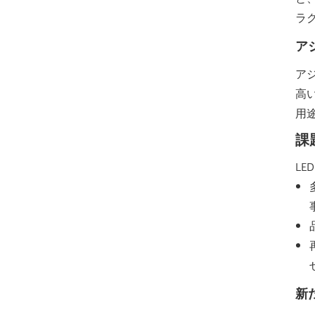
ラ
ア
ア
高
用
課
L
新