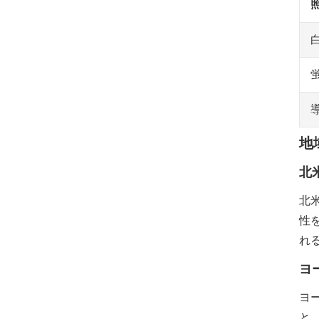
地
北
北
性
れ
ヨ
ヨ
と