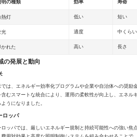
照明の種類
効率
寿命
低い
短い
白熱灯
適度
中くらい
蛍光
高い
長さ
導かれた
域の発展と動向
米
米では、エネルギー効率化プログラムや企業や自治体への奨励金に
を含むスマートな統合により、運用の柔軟性が向上し、エネルギ
るようになりました。
ーロッパ
ーロッパでは、厳しいエネルギー規制と持続可能性への強い焦
、費用対効果と高度な照明制御システムを組み合わせることで