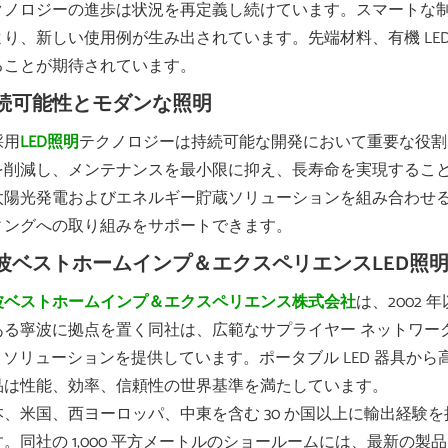
クノロジーの進歩は状況を再定義し続けています。スマートな
より、新しい使用例が生み出されています。先端材料、有機 L
ることが期待されています。
続可能性とモダンな照明
採用
LED照明
テクノロジーは持続可能な開発において重要な役割
を削減し、メンテナンスを最小限に抑え、長寿命を実現することで
太陽光発電およびエネルギー貯蔵ソリューションを組み合わせ
ィングへの取り組みをサポートできます。
波ベストホームインプ＆エクスペリエンスLED照
波ベストホームインプ＆エクスペリエンス株式会社
は、2002
ある寧波に拠点を置く同社は、広範なサプライヤー ネットワー
ED ソリューションを提供しています。ポータブル LED 器具
品は性能、効率、信頼性の世界基準を満たしています。
本、米国、西ヨーロッパ、中東を含む 30 か国以上に輸出経験
す。同社の 1,000 平方メートルのショールームには、最新の