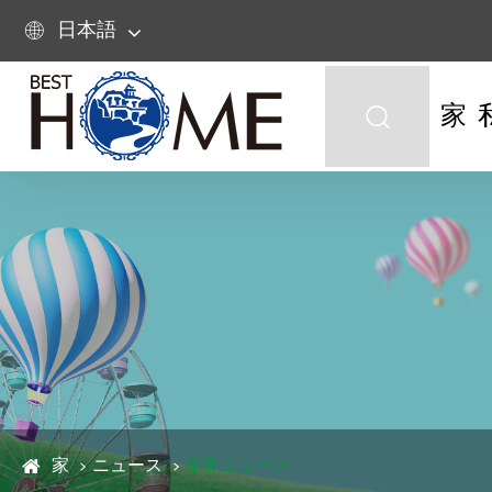
日本語

家

家
ニュース
業界ニュース