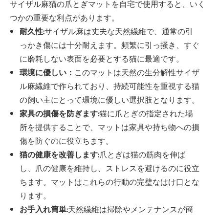
サイザル麻猫の爪とぎマットを自宅で使用すると、いく
つかの重要な利点があります。
耐久性:
サイザル麻は丈夫な天然繊維で、通常の引
っかき傷には十分耐えます。頻繁に引っ掻き、すぐ
に磨耗しない表面を必要とする猫に最適です。
環境に優しい：
このマットは天然の生分解性サイザ
ル麻繊維で作られており、持続可能性を重視する猫
の飼い主にとって環境に優しい選択肢となります。
家具の損傷を防ぎます:
猫に爪とぎの指定された場
所を提供することで、マットは家具や持ち物への損
傷を防ぐのに役立ちます。
猫の健康を改善します:
爪とぎは猫の筋肉を伸ば
し、爪の健康を維持し、ストレスを避けるのに役立
ちます。マットはこれらの行動の完璧なはけ口とな
ります。
お手入れ簡単:
天然繊維は掃除やメンテナンスが簡